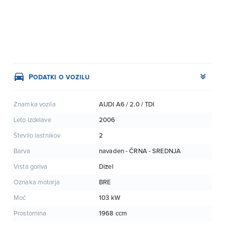
Podatki o vozilu
AUDI A6 / 2.0 / TDI
Znamka vozila
2006
Leto izdelave
2
Število lastnikov
navaden - ČRNA - SREDNJA
Barva
Dizel
Vrsta goriva
BRE
Oznaka motorja
103 kW
Moč
1968 ccm
Prostornina