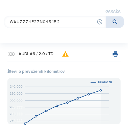
garaža
AUDI A6 / 2.0 / TDI
Število prevoženih kilometrov
Kilometri
340,000
320,000
300,000
280,000
260,000
240,000