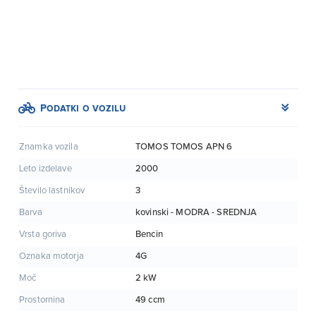
Podatki o vozilu
TOMOS TOMOS APN 6
Znamka vozila
2000
Leto izdelave
3
Število lastnikov
kovinski - MODRA - SREDNJA
Barva
Bencin
Vrsta goriva
4G
Oznaka motorja
2 kW
Moč
49 ccm
Prostornina